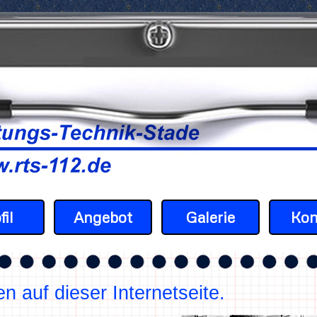
Menü überspringen
fil
Angebot
Galerie
Kon
n auf dieser Internetseite.